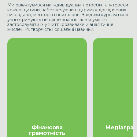
Ми орієнтуємося на індивідуальні потреби та інтереси
кожної дитини, забезпечуючи підтримку досвідчених
викладачів, менторів і психологів. Завдяки курсам наші
учні отримують не лише знання, але й уміння
застосовувати їх у житті, розвиваючи аналітичне
мислення, творчість і соціальні навички.
Учні вивчають основи
Формує критичн
планування бюджету,
споживання інфо
заощаджень і інвестування.
вчаться роз
Курс формує відповідальне
фейки, аналізу
ставлення до фінансів.
та безпечно п
інформаційними
Фінансова
Медіаграм
грамотність