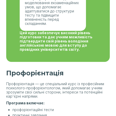
моделювання екзаменаційних
умов, що допомагає
адаптуватися до структури
тесту та підвищити
впевненість перед
складанням.
Цей курс забезпечує високий рівень
підготовки та дає учням можливість
підтвердити свій рівень володіння
англійською мовою для вступу до
провідних університетів світу.
Профорієнтація
Профорієнтація — це спеціальний курс із професійним
психолого-профорієнтологом, який допомагає учням
зрозуміти свої сильні сторони, інтереси та потенційні
кар'єрні напрями.
Програма включає:
профорієнтаційні тести
практичні завдання