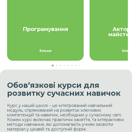
або додатків.
театральних п
Програмування
Актор
майстер
Згорнути
Більше
Згорну
Більш
Обов’язкові курси для
розвитку сучасних навичок
Курс у нашій школі – це інтегрований навчальний
модуль, спрямований на розвиток ключових
компетенцій та навичок, необхідних у сучасному світі.
Кожен курс включає практичні заняття, та інтерактивні
методи навчання, які допомагають учням засвоїти
матеріал у цікавій та доступній формі.