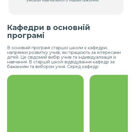
Інтерактивні методи навчання: тренінги,
рольові ігри, дискусії дозволяють
застосовувати знання на практиці.
Кафедри в основній
програмі
В основній програмі старшої школи є кафедри,
напрямки розвитку учнів, які працюють за інтересами
дітей. Це свідомий вибір учнів та індивідуалізація їх
навчання. В старшій школі відвідування кафедр за
бажанням та вибором учня. Серед кафедр:
Поглиблене вивчення мов
Курс допома
програмування (Python,
розвивати ком
JavaScript та інших) з
навички, самов
акцентом на створення
впевненість у
програм, алгоритмів та
опановують
автоматизацію завдань.
акторської гри
Учні працюють над
сцени, прац
реальними проектами,
дикцією та 
наприклад, створенням ігор
виразністю, бер