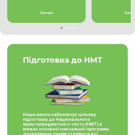
Згорнути
Більше
Згорну
Більш
Підготовка до НМТ
Наша школа забезпечує цільову
підготовку до Національного
мультипредметного тесту (НМТ) в
межах основної навчальної програми,
дозволяючи учням отримати всі