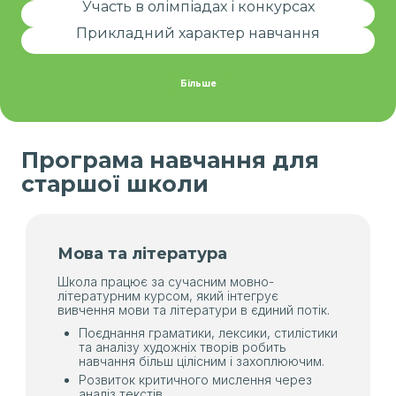
За потреби учні можуть брати участь у змаганнях,
Участь в олімпіадах і конкурсах
створюючи портфоліо для вступу.
Жодної зайвої інформації – тільки потрібні знання та
Прикладний характер навчання
навички, орієнтовані на майбутній результат.
Більше
Програма навчання для
старшої школи
Мова та література
Школа працює за сучасним мовно-
літературним курсом, який інтегрує
вивчення мови та літератури в єдиний потік.
Поєднання граматики, лексики, стилістики
та аналізу художніх творів робить
навчання більш цілісним і захоплюючим.
Розвиток критичного мислення через
аналіз текстів.