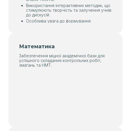
Використання інтерактивних методик, що
стимулюють творчість та залучення учнів
до дискусій.
Особлива увага до формування
мовленнєвих навичок та практичного
застосування знань.
Математика
Забезпечення міцної академічної бази для
успішного складання контрольних робіт,
змагань та НМТ.