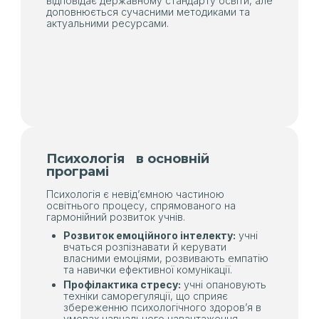
відповідає державному стандарту освіти, але
доповнюється сучасними методиками та
актуальними ресурсами.
Психологія в основній
програмі
Психологія є невід’ємною частиною
освітнього процесу, спрямованого на
гармонійний розвиток учнів.
Розвиток емоційного інтелекту:
учні
вчаться розпізнавати й керувати
власними емоціями, розвивають емпатію
та навички ефективної комунікації.
Профілактика стресу:
учні опановують
техніки саморегуляції, що сприяє
збереженню психологічного здоров’я в
умовах навчального навантаження.