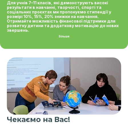
Для учнів 7–11 класів, які демонструють високі
результати в навчанні, творчості, спорті та
соціальних проєктах ми пропонуємо стипендії у
розмірі 10%, 15%, 20% знижки на навчання.
Отримайте можливість фінансової підтримки для
розвитку дитини та додаткову мотивацію до нових
звершень.
Більше
Чекаємо на Вас!