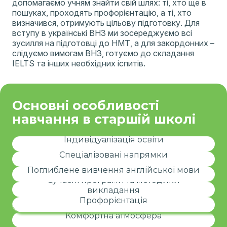
допомагаємо учням знайти свій шлях: ті, хто ще в
пошуках, проходять профорієнтацію, а ті, хто
визначився, отримують цільову підготовку. Для
вступу в українські ВНЗ ми зосереджуємо всі
зусилля на підготовці до НМТ, а для закордонних –
слідуємо вимогам ВНЗ, готуємо до складання
IELTS та інших необхідних іспитів.
Основні особливості
навчання в старшій школі
Навчальна програма адаптується під потреби
кожного учня: підготовка до НМТ для вступу в
Індивідуалізація освіти
українські ВНЗ або підготовка до IELTS та інших
Учні обирають предмети для поглибленого
тестів для вступу за кордон.
Спеціалізовані напрямки
вивчення відповідно до своїх інтересів та
Заняття відбуваються за рівнями, що дозволяє
майбутньої професії.
кожному учню розвивати мовні навички у
Поглиблене вивчення англійської мови
комфортному темпі. Є можливість вивчати другу
Навчальний процес базується на актуальних
Сучасні програми та методики
іноземну мову за потреби.
освітніх підходах, що гарантують ефективність та
Школа підтримує учнів у виборі професійного
викладання
практичну цінність знань.
шляху: навчальний курс із профорієнтації, зустрічі з
Профорієнтація
професіоналами, відвідування підприємств,
Учні отримують психологічну підтримку та супровід
профорієнтаційні ігри та тести.
Комфортна атмосфера
академічного ментора для успішного навчання та
емоційної рівноваги.