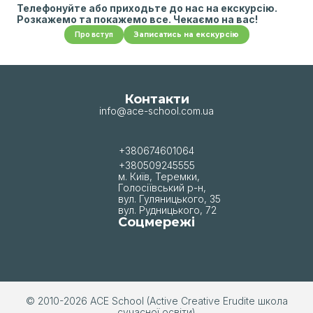
Телефонуйте або приходьте до нас на екскурсію.
Розкажемо та покажемо все. Чекаємо на вас!
Про вступ
Записатись на екскурсію
Контакти
info@ace-school.com.ua
+380674601064
+380509245555
м. Київ, Теремки,
Голосіївський р-н,
вул. Гуляницького, 35
вул. Рудницького, 72
Соцмережі
© 2010-2026 АСЕ School (Active Creative Erudite школа
сучасної освіти)