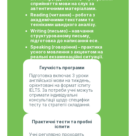
сприйняття мови на слух за
автентичними матеріалами.
Reading (читання) – робота з
академічними текстами та
техніками швидкого аналізу.
Writing (письмо) – навчання
структурованому письму,
підготовка до написання есе.
Speaking (говоріння) – практика
усного мовлення з акцентом на
реальні екзаменаційні ситуації.
Гнучкість програми
Підготовка включає 3 уроки
англійської мови на тиждень,
орієнтовані на формат іспиту
IELTS. За потреби учні можуть
отримати індивідуальні
консультації щодо специфіки
тесту та стратегії складання.
Практичні тести та пробні
іспити
Учні регулярно проходять