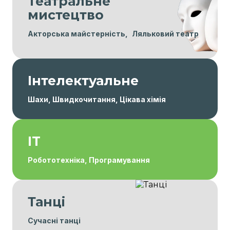
Театральне
мистецтво
Акторська майстерність, Ляльковий театр
Інтелектуальне
Шахи, Швидкочитання, Цікава хімія
IT
Робототехніка, Програмування
Танці
Сучасні танці