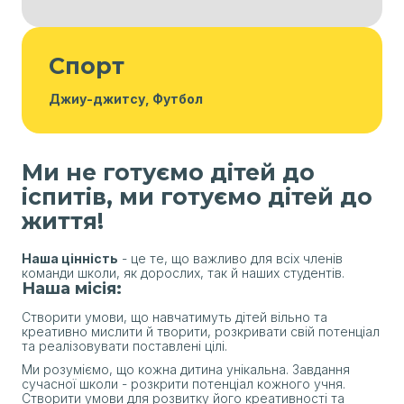
Спорт
Джиу-джитсу, Футбол
Ми не готуємо дітей до
іспитів, ми готуємо дітей до
життя!
Наша цінність
- це те, що важливо для всіх членів
команди школи, як дорослих, так й наших студентів.
Наша місія:
Створити умови, що навчатимуть дітей вільно та
креативно мислити й творити, розкривати свій потенціал
Ми бачимо наших учнів із чіткою національною
Патріотизм
та реалізовувати поставлені цілі.
самоідентифікацією, які знають історію свого
народу, поважають і цінують національні символи
Ми розуміємо, що кожна дитина унікальна. Завдання
та національних героїв.
сучасної школи - розкрити потенціал кожного учня.
Створити умови для розвитку його креативності та