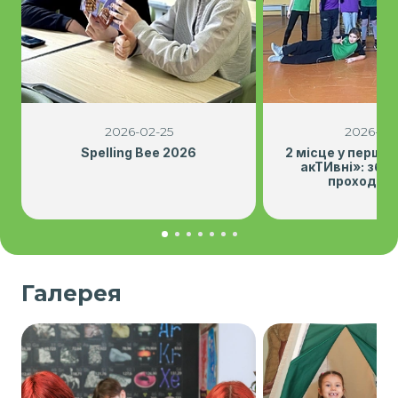
2026-02-25
2026-02
Spelling Bee 2026
2 місце у першом
акТИвні»: збір
проходить
Галерея