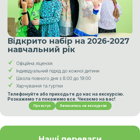
Особлива увага приділяється формуванню
Розвиток м'яких навичок (soft skills)
комунікативних здібностей, критичного мислення
та емоційного інтелекту, що є ключовими для
успіху в сучасному світі.
Відкрито набір на 2026-2027
навчальний рік
Наші психологи та ментори допомагають учням
Офіційна ліцензія
Психологічна підтримка та менторська
долати труднощі, підтримують їхній емоційний та
служба
Індивідуальний підхід до кожної дитини
соціальний розвиток.
Школа повного дня з 8:00 до 19:00
Харчування та гуртки
Телефонуйте або приходьте до нас на екскурсію.
Розкажемо та покажемо все. Чекаємо на вас!
Ми створюємо середовище, де кожна дитина
Демократична атмосфера та патріотичне
Про вступ
Записатись на екскурсію
відчуває себе вільно, розвиваючи почуття
виховання
відповідальності та любові до Батьківщини.
Наші переваги