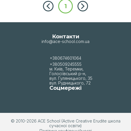
1
Контакти
info@ace-school.com.ua
+380674601064
+380509245555
м. Київ, Теремки,
Голосіївський р-н,
вул. Гуляницького, 35
вул. Рудницького, 72
Соцмережі
© 2010-2026 АСЕ School (Active Creative Erudite школа
сучасної освіти)
Політика конфіденційності