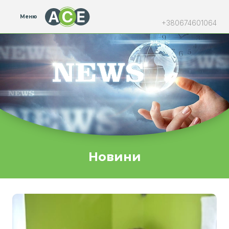
Меню
+380674601064
Новини