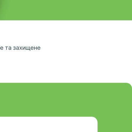
е та захищене
Встановлено сучасну систему
відеоспостереження, яка покриває всі