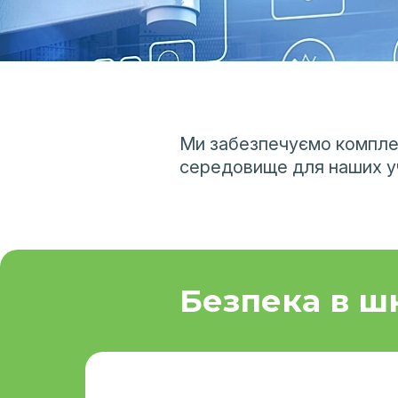
Ми забезпечуємо комплек
середовище для наших учн
Безпека в ш
У школі облаштоване укриття, яке
відповідає всім сучасним стандартам