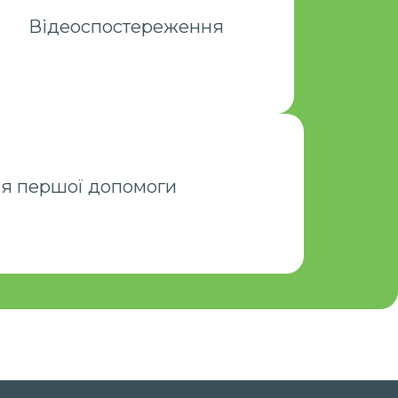
загальні зони школи, забезпечуючи
Відеоспостереження
оніторинг подій у реальному часі. Дані
з камер зберігаються та можуть бути
переглянуті в разі необхідності.
бітники проходять навчання з надання
я першої допомоги
помоги, щоб у разі потреби швидко й
правильно діяти.