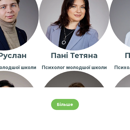
Руслан
Пані Тетяна
П
олодшої школи
Психолог молодшої школи
Психо
Більше