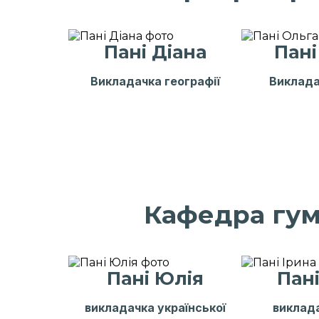
Пані Діана
Пані
Викладачка географії
Викладач
Пані Дар'я
тьютор 2х класів
Кафедра гум
Пані Юлія
Пані
викладачка української
виклада