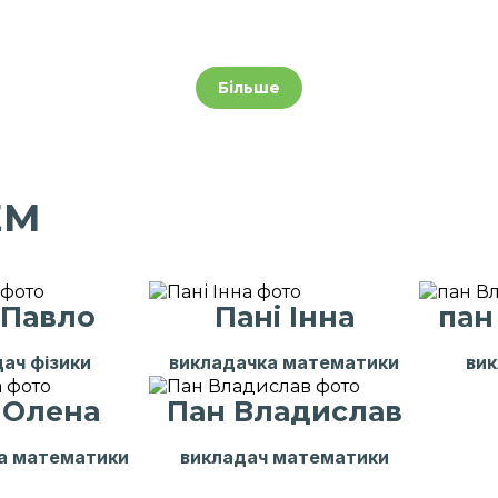
Більше
EM
 Павло
Пані Інна
пан
ач фізики
викладачка математики
вик
 Олена
Пан Владислав
а математики
викладач математики