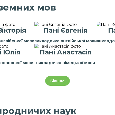
земних мов
 Олена
Пані Тетяна
упи preschool
Ментор 4го класу
Ть
Вікторія
Пані Євгенія
П
нглійської мови
викладачка англійської мови
виклада
і Юлія
Пані Анастасія
іспанської мови
викладачка німецької мови
Більше
настасія
Пан Ілля
 2х класів
Івент-менеджер
Психо
иродничих наук