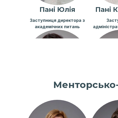
Пані Юлія
Пані 
Заступниця директора з
Заст
академічних питань
адміністра
Менторсько-
Пані Яна
Пані
Керівник молодшої школи
Координато
ж