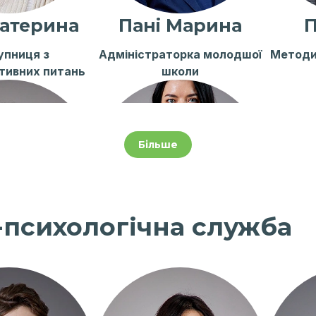
Катерина
Пані Марина
П
упниця з
Адміністраторка молодшої
Методи
тивних питань
школи
Більше
психологічна служба
 Каріна
Пані Юлія
рка шкільного
Адміністраторка старшої
иття
школи