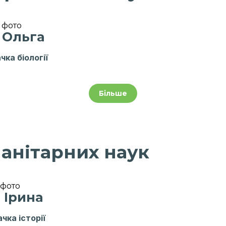
 Ольга
ка біології
Більше
анітарних наук
 Ірина
чка історії