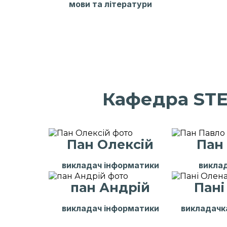
мови та літератури
Кафедра ST
Пан Олексій
Пан
викладач інформатики
виклад
пан Андрій
Пані
викладач інформатики
викладачк