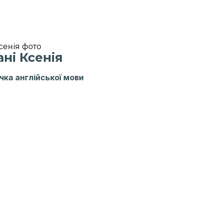
Пан Юрій
ютор 3х класів
ані Ксенія
чка англійської мови
Євгенія
лог старшої школи