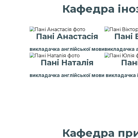
Кафедра іно
Пані Олена
Пані
Старший тьютор
Ментор гр
Пані Анастасія
Пані 
викладачка англійської мови
викладачка а
Пані Наталія
Пан
викладачка англійської мови
викладачка 
Пані Олександра
Пані А
Ментор групи preschool
Тьютор
Кафедра пр