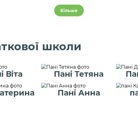
Більше
аткової школи
і Віта
Пані Тетяна
Па
Катерина
Пані Анна
п